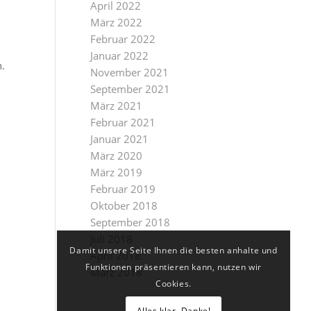
April 2022
März 2022
Februar 2022
Januar 2022
.
November 2021
September 2021
März 2021
Februar 2021
Januar 2021
März 2020
März 2019
Februar 2019
Oktober 2018
September 2018
Juli 2018
Damit unsere Seite Ihnen die besten anhalte und
April 2018
Funktionen präsentieren kann, nutzen wir
März 2018
Cookies.
Alles klar, Danke!