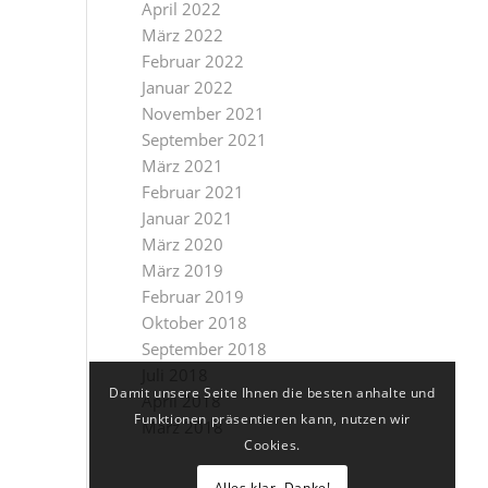
April 2022
März 2022
Februar 2022
Januar 2022
November 2021
September 2021
März 2021
Februar 2021
Januar 2021
März 2020
März 2019
Februar 2019
Oktober 2018
September 2018
Juli 2018
Damit unsere Seite Ihnen die besten anhalte und
April 2018
Funktionen präsentieren kann, nutzen wir
März 2018
Cookies.
Alles klar, Danke!