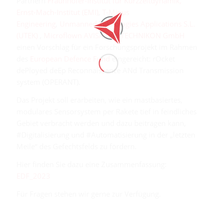
Partnern
Fraunhofer-Institut für Kurzzeitdynamik,
Ernst-Mach-Institut (EMI)
,
T-Minus
Engineering
,
Unmanned Teknologies Applications S.L.
(UTEK)
,
Microflown AVISA
und
TECHNIKON GmbH
einen Vorschlag für ein Forschungsprojekt im Rahmen
des
European Defence Fund
eingereicht: rOcket
dePloyed deEp Reconnaissance ANd Transmission
system (OPERANT).
Das Projekt soll erarbeiten, wie ein mastbasiertes,
modulares Sensorsystem per Rakete tief in feindliches
Gebiet verbracht werden und dazu beitragen kann,
#Digitalisierung und #Automatisierung in der „letzten
Meile“ des Gefechtsfelds zu fördern.
Hier finden Sie dazu eine Zusammenfassung:
EDF_2023
Für Fragen stehen wir gerne zur Verfügung.