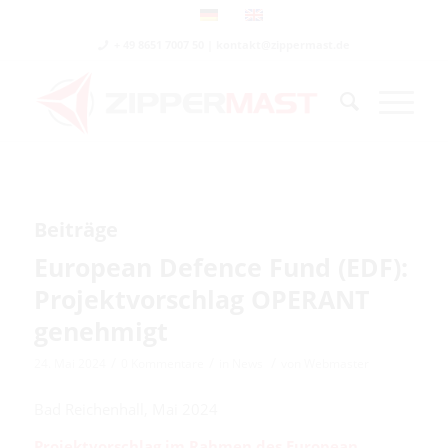
+ 49 8651 7007 50 | kontakt@zippermast.de
Beiträge
European Defence Fund (EDF):
Projektvorschlag OPERANT
genehmigt
/
/
/
24. Mai 2024
0 Kommentare
in
News
von
Webmaster
Bad Reichenhall, Mai 2024
Projektvorschlag im Rahmen des European