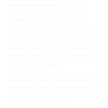
Defence Fund genehmigt
Wir freuen uns und sind stolz, dass unser im
vergangenen November zusammen mit unseren
Partnern
Fraunhofer-Institut für Kurzzeitdynamik,
Ernst-Mach-Institut (EMI)
,
T-Minus
Engineering
,
Unmanned Teknologies Applications S.L.
(UTEK)
,
Microflown AVISA
und
TECHNIKON GmbH
eingereichte Vorschlag für ein Forschungsprojekt im
Rahmen des
European Defence Fund
nun genehmigt
wurde: rOcket dePloyed deEp Reconnaissance ANd
Transmission system (OPERANT).
Das Projekt soll erarbeiten, wie ein mastbasiertes,
modulares Sensorsystem per Rakete tief in feindliches
Gebiet verbracht werden und dazu beitragen kann,
#Digitalisierung und #Automatisierung in der „letzten
Meile“ des Gefechtsfelds zu fördern.
Hier finden Sie dazu eine Zusammenfassung: