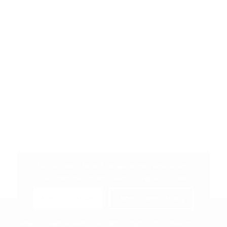
März 2021
Februar 2021
Januar 2021
März 2020
März 2019
Februar 2019
Oktober 2018
September 2018
Juli 2018
April 2018
März 2018
Damit unsere Seite Ihnen die besten anhalte und
Funktionen präsentieren kann, nutzen wir Cookies.
Alles klar, Danke!
Datenschutzerklärung
© Copyright - ZIPPERMAST 2023
Home
Gender Hinweis
Kontakt
Impressum
Datenschutz