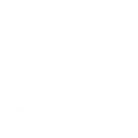
Werkzeuge abnehmbar – abgesetzt im Betrieb ist der
ZIPEPRMAST die Systemlösung für mastgestützte
Sensoren.
Aufgrund seiner Robustheit ist der ZIPEPRMAST
sowohl abgesetzt (ferngesteuert) als auch auf
bemannten und unbemannten Plattformen ein
zuverlässiges Subsystem und leicht zu integrieren.
Mittels der intelligenten Schnittstelen lassen sich fast
beliebige aktuelle und zukünftige Sensoren integrieren.
Dies gibt dem Beschaffer langfristige
Investitionssicherheit und dem Anwender die
Möglichkeit modernste Sensoren missionsgerecht
einzusetzen.
ZIPPERMAST any direction – any environment