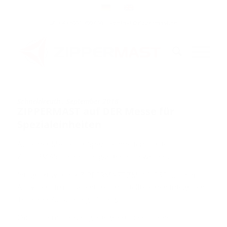
+ 49 8651 7007 50 | kontakt@zippermast.de
Schneizlreuth , September 2018
ZIPPERMAST auf DER Messe für
Spezialeinheiten
Auf einer Messe für Spezialeinheiten durfte
ZIPPERMAST seine Fähigkeiten nachweisen.
Integriert war der ZIPPERMAST ZM_10-060 auf dem
ATTV der Firma Defenture und stellte einen integralen
Teil einer Aufklärungslösung.
Ob auf dem Fahrzeug integriert oder – ohne