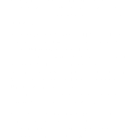
Auftragsabwicklung die damit verbundenen
Anforderungen an die Weiterentwicklung unserer
Produkte, sowie unserer Unternehmensprozesse und -
strategien.
In den vergangenen 1,5 Jahren hat Jutta einen tiefen
Einblick in die Arbeitsweise und Herausforderungen
unseres Unternehmens einerseits und die
Besonderheiten des Verteidigungssektors andererseits
gewonnen. Zusätzlich qualifizieren sie ihr
akademischer Background mit sicherheitspolitischem
Schwerpunkt und ihre beruflichen Erfahrungen in der
Umsetzung komplexer Projekte und im
Projektportfoliomanagement fachlich wie menschlich
hervorragend für ihre neuen Aufgaben.
Als Business Development Managerin wird Jutta
insbesondere für die Ausschöpfung unseres
Geschäftspotenzials, die Vertiefung und den Ausbau
unserer Kundenbeziehungen sowie