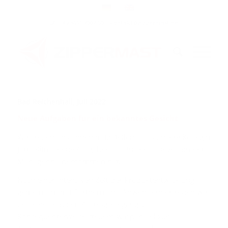
+ 49 8651 7007 50 | kontakt@zippermast.de
Bad Reichenhall, Juli 2022
Neue Aufgaben für ein bekanntes Gesicht
Wir freuen uns, Ihnen mitzuteilen, dass unsere Kollegin
Jutta Klima neue Aufgaben als Business Development
Managerin übernommen hat.
Nach einer intensiven Zeit der Produktentwicklung
gemeinsam mit Partnern und Anwendern erfreuen wir
uns eines rapiden Auftragseingangs.
Konsequenterweise steuern wir parallel zur