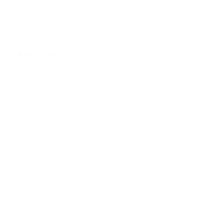
Archives
Dezember 2024
Mai 2024
Januar 2024
Dezember 2023
November 2023
Dezember 2022
November 2022
September 2022
Juli 2022
Mai 2022
April 2022
März 2022