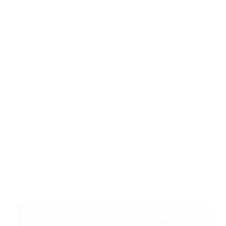
Februar 2022
Januar 2022
November 2021
September 2021
März 2021
Februar 2021
Januar 2021
März 2020
März 2019
Februar 2019
Oktober 2018
September 2018
Juli 2018
April 2018
März 2018
Damit unsere Seite Ihnen die besten anhalte und