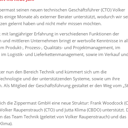
permast seinen neuen technischen Geschäftsführer (CTO) Volker
ts einige Monate als externer Berater unterstützt, wodurch wir se
tzen gelernt haben und nicht mehr missen möchten.
k mit langjähriger Erfahrung in verschiedenen Funktionen der
 und mittleren Unternehmen bringt er wertvolle Kenntnisse in al
m Produkt-, Prozess-, Qualitäts- und Projektmanagement, im
 im Logistik- und Lieferkettenmanagement, sowie im Verkauf un
ker nun den Bereich Technik und kümmert sich um die
echnologie und der unterstützenden Systeme, sowie um ihre
. Als Mitglied der Geschäftsführung gestaltet er den Weg vom „St
 sich die Zippermast GmbH eine neue Struktur: Frank Woodcock (
Volker Raupenstrauch (CTO) und Jutta Klima (CBDO) unterstützt. 
 in das Team Technik (geleitet von Volker Raupenstrauch) und das
Klima).