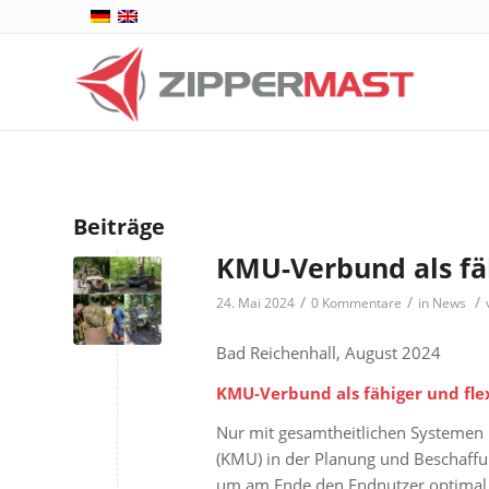
Beiträge
KMU-Verbund als fäh
/
/
/
24. Mai 2024
0 Kommentare
in
News
Bad Reichenhall, August 2024
KMU-Verbund als fähiger und fle
Nur mit gesamtheitlichen Systemen
(KMU) in der Planung und Beschaf
um am Ende den Endnutzer optimal 