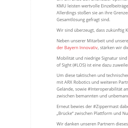
KMU leisten wertvolle Einzelbeiträ
Allerdings stoßen sie an ihre Grenz
Gesamtlösung gefragt sind.
Wir sind überzeugt, dass zukünftig
Neben unserer Mitarbeit und unse
der Bayern Innovativ
, stärken wir d
Mobilität und niedrige Signatur si
of Sight (#LOS) ist eine dazu zuwei
Um diese taktischen und technische
mit ARX Robotics und weiteren Part
Gelände, sowie #Interoperabilität a
zwischen bemannten und unbemannt
Erneut bewies der #Zippermast dabei
„Brücke“ zwischen Plattform und Nut
Wir danken unseren Partnern diese