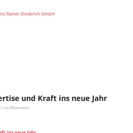
tems Rainer Diederich GmbH
rtise und Kraft ins neue Jahr
/
von
Webmaster
aft ins neue Jahr