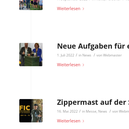
Weiterlesen
Neue Aufgaben für 
/
/
1. Juli 2022
in
News
von
Webmaster
Weiterlesen
Zippermast auf der
/
/
16. Mai 2022
in
Messe
,
News
von
Webm
Weiterlesen