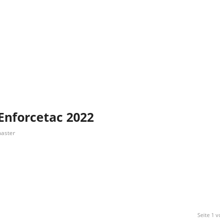
Enforcetac 2022
aster
Seite 1 v