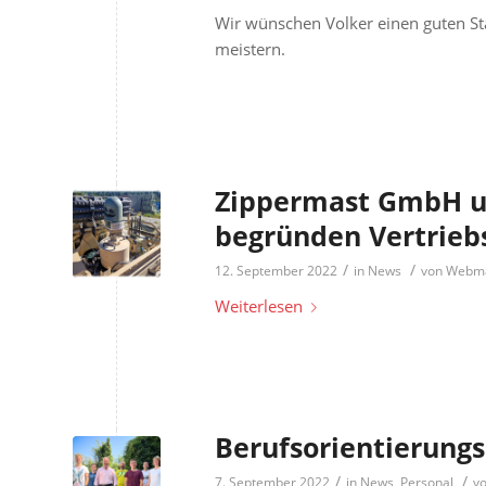
Wir wünschen Volker einen guten S
meistern.
Zippermast GmbH u
begründen Vertrieb
/
/
12. September 2022
in
News
von
Webma
Weiterlesen
Berufsorientierung
/
/
7. September 2022
in
News
,
Personal
v