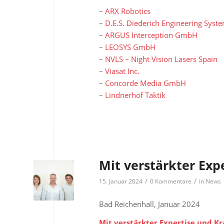
–
ARX Robotics
–
D.E.S. Diederich Engineering Sys
–
ARGUS Interception GmbH
–
LEOSYS GmbH
–
NVLS – Night Vision Lasers Spain
–
Viasat Inc.
–
Concorde Media GmbH
–
Lindnerhof Taktik
Mit verstärkter Expe
/
/
15. Januar 2024
0 Kommentare
in
News
Bad Reichenhall, Januar 2024
Mit verstärkter Expertise und Kr