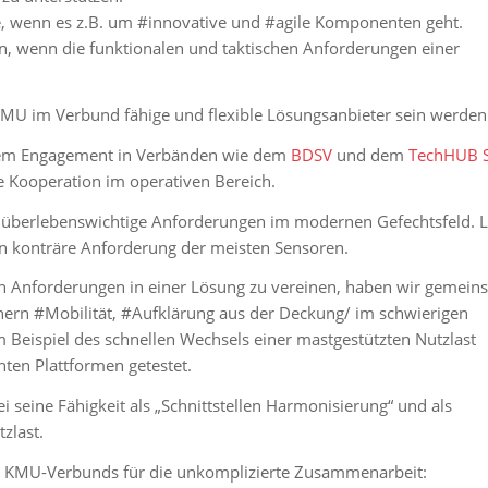
ge, wenn es z.B. um #innovative und #agile Komponenten geht.
en, wenn die funktionalen und taktischen Anforderungen einer
 KMU im Verbund fähige und flexible Lösungsanbieter sein werden
rem Engagement in Verbänden wie dem
BDSV
und dem
TechHUB S
ie Kooperation im operativen Bereich.
nd überlebenswichtige Anforderungen im modernen Gefechtsfeld. L
len konträre Anforderung der meisten Sensoren.
n Anforderungen in einer Lösung zu vereinen, haben wir gemein
nern #Mobilität, #Aufklärung aus der Deckung/ im schwierigen
m Beispiel des schnellen Wechsels einer mastgestützten Nutzlast
en Plattformen getestet.
 seine Fähigkeit als „Schnittstellen Harmonisierung“ und als
zlast.
s KMU-Verbunds für die unkomplizierte Zusammenarbeit: