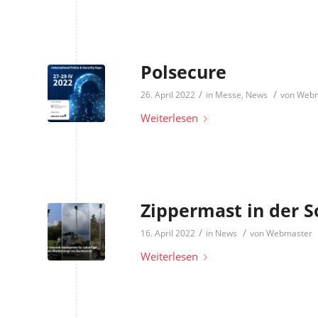
Polsecure
/
/
26. April 2022
in
Messe
,
News
von
Webm
Weiterlesen
Zippermast in der S
/
/
16. April 2022
in
News
von
Webmaster
Weiterlesen